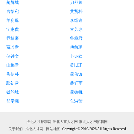
蔺辉城
刀舒萱
言怡宛
共贤朴
羊姿瑶
李绍逸
宁惠虞
古芳冰
乔楠豪
鲁桦君
贾若意
傅茜玥
储钟文
卜亦欧
山梅君
蓝以珊
焦信朴
晁伟涛
鄢初露
裴轩雨
钱韵城
晁德帆
郁雯曦
乞淑茜
淮北人才招聘网-淮北人事人才网-淮北人才网招聘网
关于我们
淮北人才网
网站地图
Copyright © 2010-2026 All Rights Reserved.