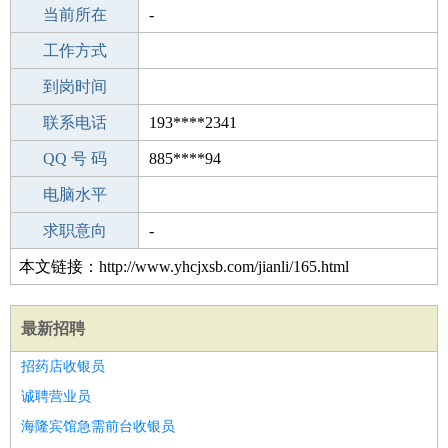
所学专业
当前所在
-
-
工作经验
工作方式
8
驾 照
到岗时间
A照
期望月薪
联系电话
193****2341
手机号码
QQ 号 码
193****2341
885****94
微信号码
电脑水平
193****2341
外语水平
求职意向
-
本文链接：http://www.yhcjxsb.com/jianli/165.html
最新招聘
招药店收银员
诚聘营业员
海隆宾馆急需前台收银员