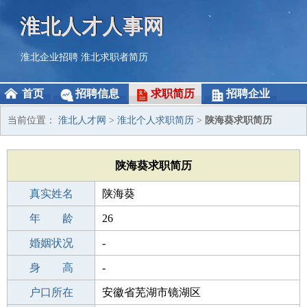
淮北人才人事网
淮北企业招聘
淮北求职者简历
首页
招聘信息
求职简历
招聘企业
当前位置：
淮北人才网
>
淮北个人求职简历
>
陕海葵求职简历
陕海葵求职简历
真实姓名
陕海葵
性 别
年 龄
女
26
出生年月
婚姻状况
2000-11-16
-
学 历
身 高
成人教育
-
毕业学校
户口所在
太原博众青鸟职业技能培训学校
安徽省芜湖市镜湖区