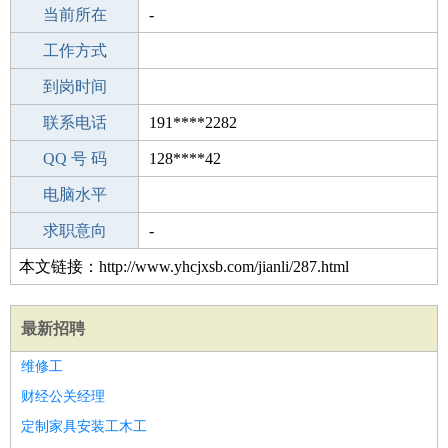
所学专业
当前所在
-
-
工作经验
工作方式
0
驾 照
到岗时间
未知
期望月薪
联系电话
191****2282
手机号码
QQ 号 码
191****2282
128****42
微信号码
电脑水平
191****2282
外语水平
求职意向
-
本文链接：http://www.yhcjxsb.com/jianli/287.html
最新招聘
维修工
财经公关经理
定制家具安装工木工