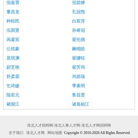
倪嘉霄
倪碧婵
董昌龙
孔冠熊
种棕民
白双萍
伍国贤
孙睿冠
呙凝宸
翟伦德
公炫豪
阚楷皓
居琪渊
翟娜钰
尉芝艳
翟芳筠
舒柔霜
肖皓瑞
乞诗婕
季素明
陆若元
鲁昌贤
褚国江
诸葛柏江
淮北人才招聘网-淮北人事人才网-淮北人才网招聘网
关于我们
淮北人才网
网站地图
Copyright © 2010-2026 All Rights Reserved.