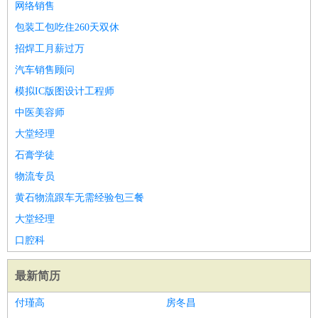
网络销售
包装工包吃住260天双休
招焊工月薪过万
汽车销售顾问
模拟IC版图设计工程师
中医美容师
大堂经理
石膏学徒
物流专员
黄石物流跟车无需经验包三餐
大堂经理
口腔科
最新简历
付瑾高
房冬昌