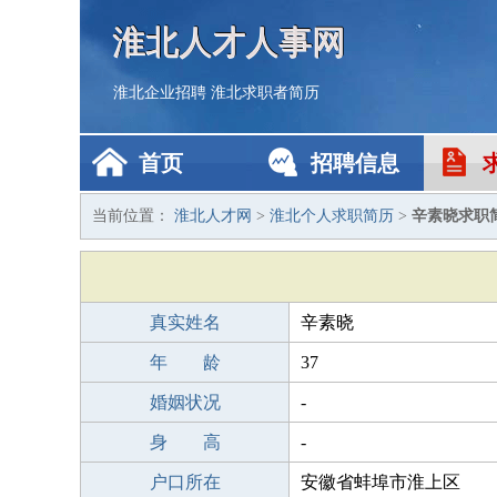
淮北人才人事网
淮北企业招聘
淮北求职者简历
首页
招聘信息
当前位置：
淮北人才网
>
淮北个人求职简历
>
辛素晓求职
真实姓名
辛素晓
年 龄
37
婚姻状况
-
身 高
-
户口所在
安徽省蚌埠市淮上区