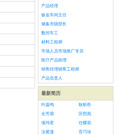
产品经理
钣金车间主任
储备市级部长
数控车工
材料工程师
市场人员市场推广专员
医疗产品助理
销售经理销售工程师
产品负责人
最新简历
叶蕊鸣
耿昕邑
全芳霜
区熙苑
项玮君
任蝶双
汝紫漫
官巧珍