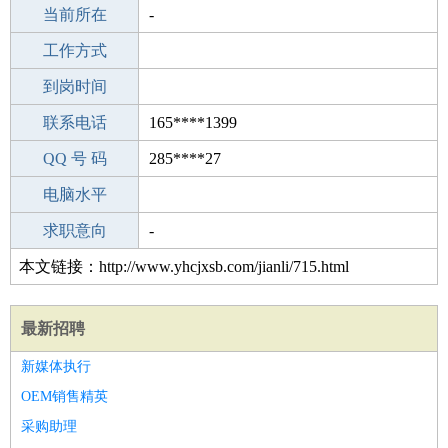
所学专业
当前所在
-
-
工作经验
工作方式
20
驾 照
到岗时间
B照
期望月薪
联系电话
165****1399
手机号码
QQ 号 码
165****1399
285****27
微信号码
电脑水平
165****1399
外语水平
求职意向
-
本文链接：http://www.yhcjxsb.com/jianli/715.html
最新招聘
新媒体执行
OEM销售精英
采购助理