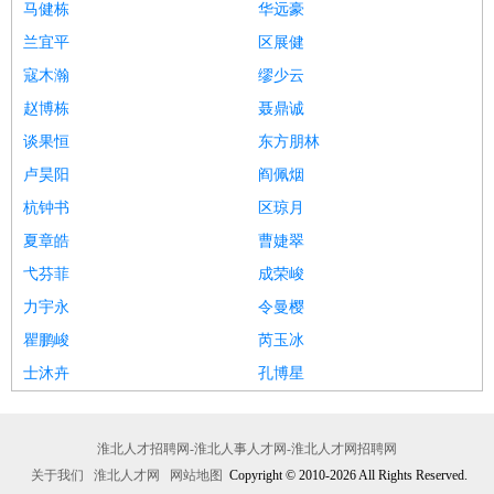
马健栋
华远豪
兰宜平
区展健
寇木瀚
缪少云
赵博栋
聂鼎诚
谈果恒
东方朋林
卢昊阳
阎佩烟
杭钟书
区琼月
夏章皓
曹婕翠
弋芬菲
成荣峻
力宇永
令曼樱
瞿鹏峻
芮玉冰
士沐卉
孔博星
淮北人才招聘网-淮北人事人才网-淮北人才网招聘网
关于我们
淮北人才网
网站地图
Copyright © 2010-2026 All Rights Reserved.