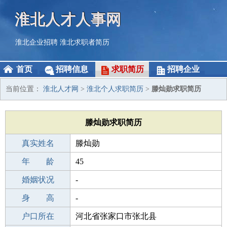
淮北人才人事网
淮北企业招聘
淮北求职者简历
首页
招聘信息
求职简历
招聘企业
当前位置：
淮北人才网
>
淮北个人求职简历
>
滕灿勋求职简历
滕灿勋求职简历
真实姓名
滕灿勋
性 别
年 龄
男
45
出生年月
婚姻状况
1981-11-02
-
学 历
身 高
成人教育
-
毕业学校
户口所在
长沙七彩蒲公英艺术培训中心
河北省张家口市张北县