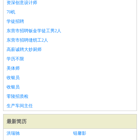
资深创意设计师
70机
学徒招聘
东营市招聘钣金学徒工男2人
东营市招聘缝纫工2人
高薪诚聘大炒厨师
学历不限
美体师
收银员
收银员
零陵招质检
生产车间主任
最新简历
洪瑞驰
钮馨影