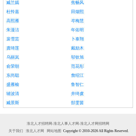
臧兰嫣
焦畅风
杜怜嘉
田烟熙
高熙雁
岑梅慧
朱漫洁
年佑明
裴雪芸
卜泰翔
龚琦莲
戴励木
乌丽岚
邬钦旭
俞荣朝
范花彤
东尚聪
詹绍江
盛雁榆
鲁智仁
辅波清
井绮虞
臧景斯
郜雯茵
淮北人才招聘网-淮北人事人才网-淮北人才网招聘网
关于我们
淮北人才网
网站地图
Copyright © 2010-2026 All Rights Reserved.