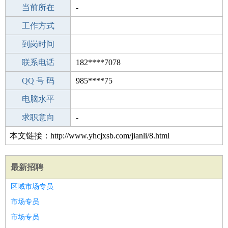
所学专业
当前所在
-
-
工作经验
工作方式
5
驾 照
到岗时间
B照
期望月薪
联系电话
182****7078
手机号码
QQ 号 码
182****7078
985****75
微信号码
电脑水平
182****7078
外语水平
求职意向
-
本文链接：http://www.yhcjxsb.com/jianli/8.html
最新招聘
区域市场专员
市场专员
市场专员