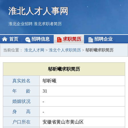
淮北人才人事网
淮北企业招聘
淮北求职者简历
首页
招聘信息
求职简历
招聘企业
当前位置：
淮北人才网
>
淮北个人求职简历
>
邬昕曦求职简历
邬昕曦求职简历
真实姓名
邬昕曦
性 别
年 龄
女
31
出生年月
婚姻状况
1995-04-12
-
学 历
身 高
高中
-
毕业学校
户口所在
高中
安徽省黄山市黄山区