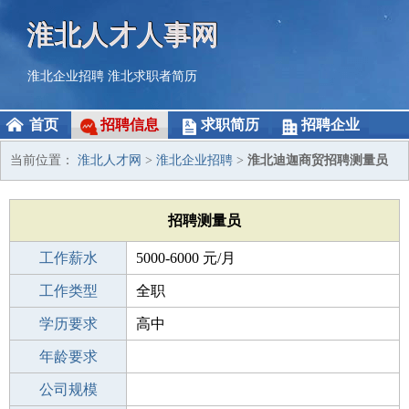
淮北人才人事网
淮北企业招聘
淮北求职者简历
首页
招聘信息
求职简历
招聘企业
当前位置：
淮北人才网
>
淮北企业招聘
>
淮北迪迦商贸招聘测量员
招聘测量员
工作薪水
5000-6000 元/月
招聘人数
工作类型
全职
性别要求
学历要求
-
高中
工作经验
年龄要求
1-3年
工作地点
公司规模
淮北濉溪县