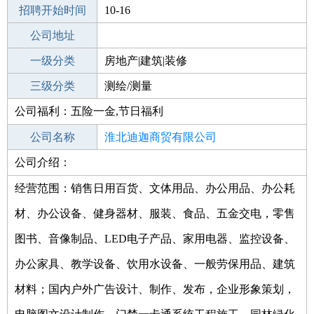
招聘开始时间
公司电话
10-16
招聘结束时间
公司地址
2022-01-11
一级分类
房地产|建筑|装修
二级分类
三级分类
建筑/装修
测绘/测量
公司福利：五险一金,节日福利
其他行业
生产/制造/加工
公司名称
淮北迪迦商贸有限公司
公司介绍：
公司类型
有限责任公司(自然人独资)
经营范围：销售日用百货、文体用品、办公用品、办公耗
材、办公设备、健身器材、服装、食品、五金交电，零售
图书、音像制品、LED电子产品、家用电器、监控设备、
办公家具、教学设备、饮用水设备、一般劳保用品、建筑
材料；国内户外广告设计、制作、发布，企业形象策划，