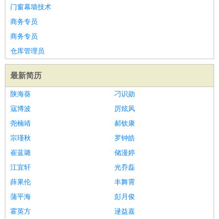
门窗幕墙技术
商务专员
商务专员
仓库管理员
最新简历
陕海葵
刁识勋
寇博波
厉炫风
尧楠靖
郝钦康
宗瑾秋
罗钟皓
崔蓝璐
储漫婷
江宜轩
光乔磊
薛果伦
丰舞霄
蒲平海
彭月俊
霍英方
逯益嘉