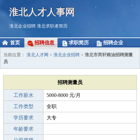
淮北人才人事网
淮北企业招聘
淮北求职者简历
首页
招聘信息
求职简历
招聘企业
当前位置：
淮北人才网
>
淮北企业招聘
>
淮北市芮轩粮油招聘测量
员
招聘测量员
工作薪水
5000-8000 元/月
招聘人数
工作类型
1人
全职
性别要求
学历要求
-
大专
工作经验
年龄要求
3-5年