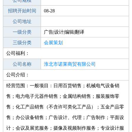
工作地点
公司规模
淮北相山区
招聘开始时间
公司电话
08-28
招聘结束时间
公司地址
2021-10-09
一级分类
广告|设计|编辑|翻译
二级分类
三级分类
广告/咨询
会展策划
公司福利：
其他行业
公司名称
淮北市诺莱商贸有限公司
公司介绍：
公司类型
有限责任公司(自然人独资)
经营范围：一般项目：日用百货销售；机械电气设备销
售；电力电子元器件销售；金属结构销售；服装服饰零
售；化工产品销售（不含许可类化工产品）；五金产品零
售；办公设备销售；广告设计、代理；广告制作；平面设
计；会议及展览服务；摄像及视频制作服务；专业设计服