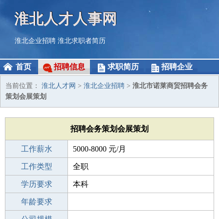
淮北人才人事网
淮北企业招聘
淮北求职者简历
首页
招聘信息
求职简历
招聘企业
当前位置：
淮北人才网
>
淮北企业招聘
>
淮北市诺莱商贸招聘会务
策划会展策划
招聘会务策划会展策划
工作薪水
5000-8000 元/月
招聘人数
工作类型
1人
全职
性别要求
学历要求
-
本科
工作经验
年龄要求
不限