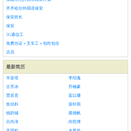
齐齐哈尔外国语保安
保安班长
保安
5G通信工
免费办证＋叉车工＋包吃包住
店员
最新简历
羊姿瑶
李绍逸
古芳冰
乔楠豪
贾若意
蓝以珊
焦信朴
裴轩雨
钱韵城
晁德帆
吕尚泽
尚熙博
蓝琪松
水星尚