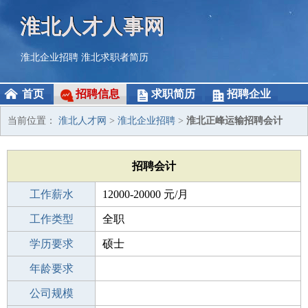
淮北人才人事网
淮北企业招聘
淮北求职者简历
首页
招聘信息
求职简历
招聘企业
当前位置：
淮北人才网
>
淮北企业招聘
>
淮北正峰运输招聘会计
招聘会计
工作薪水
12000-20000 元/月
招聘人数
工作类型
1人
全职
性别要求
学历要求
-
硕士
工作经验
年龄要求
3-5年
工作地点
公司规模
淮北相山区