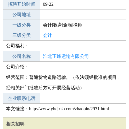
招聘开始时间
公司电话
09-22
招聘结束时间
公司地址
2021-10-24
一级分类
会计|教育|金融|律师
二级分类
三级分类
财务/会计
会计
公司福利：
其他行业
公司名称
淮北正峰运输有限公司
公司介绍：
公司类型
有限责任公司(自然人独资)
经营范围：普通货物道路运输。（依法须经批准的项目，
经相关部门批准后方可开展经营活动）
企业联系电话
本文链接：http://www.yhcjxsb.com/zhaopin/2931.html
相关招聘