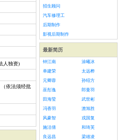
招生顾问
汽车修理工
后期制作
影视后期制作
最新简历
钟江南
涂曦冰
法人独资)
单建荣
太远桦
元卿蓉
孙绍方
。（依法须经批
巫彤逸
郎曼羽
田海莹
武世彬
冯香羽
澹旭胜
风豪智
戎国复
施洁倩
和琦芙
良远昌
梁雄凌