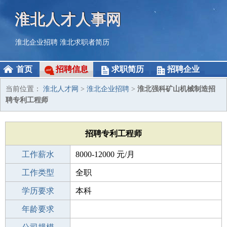
淮北人才人事网
淮北企业招聘
淮北求职者简历
首页
招聘信息
求职简历
招聘企业
当前位置：
淮北人才网
>
淮北企业招聘
>
淮北强科矿山机械制造招
聘专利工程师
招聘专利工程师
工作薪水
8000-12000 元/月
招聘人数
工作类型
1人
全职
性别要求
学历要求
-
本科
工作经验
年龄要求
3-5年