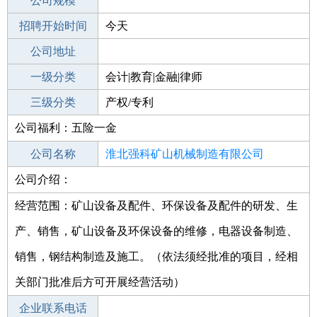
工作地点
公司规模
淮北杜集区
招聘开始时间
公司电话
今天
招聘结束时间
公司地址
2021-10-15
一级分类
会计|教育|金融|律师
二级分类
三级分类
律师/法务
产权/专利
公司福利：五险一金
其他行业
公司名称
淮北强科矿山机械制造有限公司
公司介绍：
公司类型
有限责任公司(自然人投资或控股)
经营范围：矿山设备及配件、环保设备及配件的研发、生
产、销售，矿山设备及环保设备的维修，电器设备制造、
销售，钢结构制造及施工。（依法须经批准的项目，经相
关部门批准后方可开展经营活动）
企业联系电话