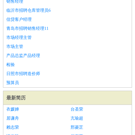
销售经理
临沂市招聘仓库管理员6
信贷客户经理
青岛市招聘销售经理11
市场经理主管
市场主管
产品总监产品经理
检验
日照市招聘造价师
预算员
最新简历
衣媛婵
台圣荣
居谦舟
亢瑜超
赖志荣
邢菱芷