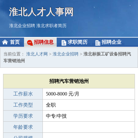
淮北人才人事网
淮北企业招聘
淮北求职者简历
首页
招聘信息
求职简历
招聘企业
当前位置：
淮北人才网
>
淮北企业招聘
>
淮北标振工矿设备招聘汽
车营销池州
招聘汽车营销池州
工作薪水
5000-8000 元/月
招聘人数
工作类型
1人
全职
性别要求
学历要求
-
中专/中技
工作经验
年龄要求
1-3年