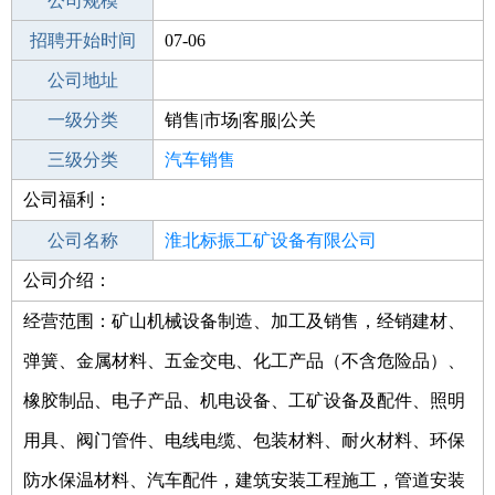
工作地点
公司规模
淮北濉溪县
招聘开始时间
公司电话
07-06
招聘结束时间
公司地址
2021-08-27
一级分类
销售|市场|客服|公关
二级分类
三级分类
销售
汽车销售
公司福利：
其他行业
互联网和相关服务
公司名称
淮北标振工矿设备有限公司
公司介绍：
公司类型
有限责任公司(自然人独资)
经营范围：矿山机械设备制造、加工及销售，经销建材、
弹簧、金属材料、五金交电、化工产品（不含危险品）、
橡胶制品、电子产品、机电设备、工矿设备及配件、照明
用具、阀门管件、电线电缆、包装材料、耐火材料、环保
防水保温材料、汽车配件，建筑安装工程施工，管道安装