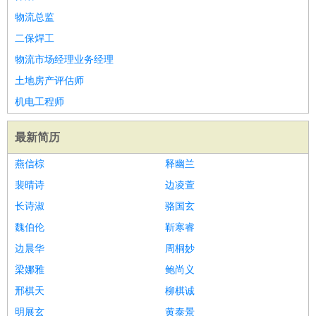
物流总监
二保焊工
物流市场经理业务经理
土地房产评估师
机电工程师
最新简历
燕信棕
释幽兰
裴晴诗
边凌萱
长诗淑
骆国玄
魏伯伦
靳寒睿
边晨华
周桐妙
梁娜雅
鲍尚义
邢棋天
柳棋诚
明展玄
黄泰景