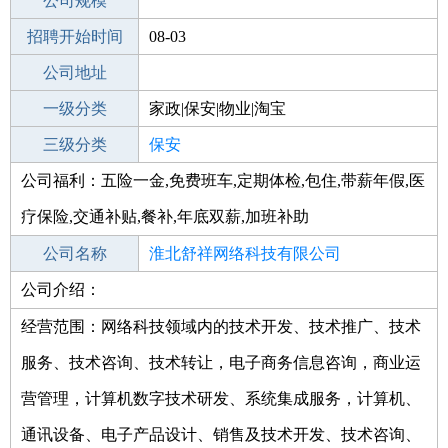
工作地点
公司规模
淮北濉溪县
招聘开始时间
公司电话
08-03
招聘结束时间
公司地址
2021-11-14
一级分类
家政|保安|物业|淘宝
二级分类
三级分类
家政/安保
保安
公司福利：五险一金,免费班车,定期体检,包住,带薪年假,医
其他行业
其它
疗保险,交通补贴,餐补,年底双薪,加班补助
公司名称
淮北舒祥网络科技有限公司
公司介绍：
公司类型
有限责任公司(自然人投资或控股)
经营范围：网络科技领域内的技术开发、技术推广、技术
服务、技术咨询、技术转让，电子商务信息咨询，商业运
营管理，计算机数字技术研发、系统集成服务，计算机、
通讯设备、电子产品设计、销售及技术开发、技术咨询、