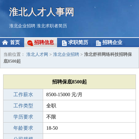
淮北人才人事网
淮北企业招聘
淮北求职者简历
首页
招聘信息
求职简历
招聘企业
当前位置：
淮北人才网
>
淮北企业招聘
>
淮北舒祥网络科技招聘保
底8500起
招聘保底8500起
工作薪水
8500-15000 元/月
招聘人数
工作类型
50
全职
性别要求
学历要求
男
不限
工作经验
年龄要求
不限
18-50