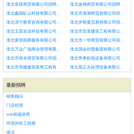
淮北章燚商贸有限公司招聘市银行保安员
淮北迪领商贸有限公司招聘克山新厂保安7千不站岗
淮北鑫国矿山科技有限公司招聘【搞定了！】夜班保安
淮北市浠潮商贸有限公司招聘固安招聘保安急急
淮北泽宁教育咨询有限公司招聘学校室内轻松坐岗保安
淮北伊斯曼贸易有限公司招聘保安
淮北玉苗农业科技有限公司招聘包吃包住
淮北市宜发建筑工程有限公司招聘保安
淮北黄营殡葬服务有限公司招聘烟台市招聘保安人员3
淮北市一华商贸有限公司招聘雁峰保安配送8千
淮北万达广场商业管理有限公司招聘巡逻保安＋无需站岗＋工作轻松
淮北国金控股集团有限公司招聘厂区保安＋报销路费＋无需站岗
淮北市靖卓商贸有限公司招聘金川安阳保安月八千包吃住坐岗
淮北帝奥机电设备有限公司招聘保安
淮北市淮建建筑装饰工程有限公司招聘保安
淮北晨正水处理设备有限公司招聘包吃包住＋月薪五千＋保安
最新招聘
销售顾问
门店经理
web前端讲师
环境评价工程师
保洁