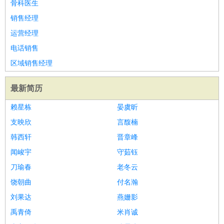
骨科医生
销售经理
运营经理
电话销售
区域销售经理
最新简历
赖星栋
晏虞昕
支映欣
言馥楠
韩西轩
晋章峰
闻峻宇
守茹钰
刀瑜春
老冬云
饶朝曲
付名瀚
刘果达
燕姗影
禹青倚
米肖诚