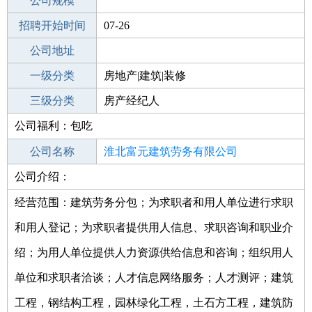
工作地点
公司规模
淮北杜集区
招聘开始时间
公司电话
07-26
招聘结束时间
公司地址
2021-08-25
一级分类
房地产|建筑|装修
二级分类
三级分类
房地产
房产经纪人
公司福利：包吃
其他行业
机械/设备/技工
公司名称
淮北富元建筑劳务有限公司
公司介绍：
公司类型
有限责任公司(自然人独资)
经营范围：建筑劳务分包；为求职者和用人单位进行求职
和用人登记；为求职者提供用人信息、求职咨询和职业介
绍；为用人单位提供人力资源供给信息和咨询；组织用人
单位和求职者洽谈；人才信息网络服务；人才测评；建筑
工程，钢结构工程，园林绿化工程，土石方工程，建筑防