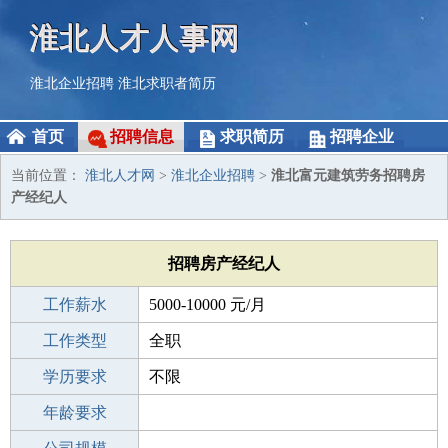
淮北人才人事网
淮北企业招聘
淮北求职者简历
首页
招聘信息
求职简历
招聘企业
当前位置：
淮北人才网
>
淮北企业招聘
>
淮北富元建筑劳务招聘房
产经纪人
招聘房产经纪人
工作薪水
5000-10000 元/月
招聘人数
工作类型
若干
全职
性别要求
学历要求
-
不限
工作经验
年龄要求
不限