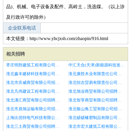
品)、机械、电子设备及配件、高岭土，洗选煤。（以上涉
及行政许可的除外）
企业联系电话
本文链接：http://www.yhcjxsb.com/zhaopin/916.html
相关招聘
枣庄明胜建筑工程有限公司招聘台山仓管操作工
中汇天合(天津)新能源科技发展有限公司招聘仓管质检
淮北鑫丰建材科技有限公司招聘安宁仓管操作工
淮北康胜木业有限责任公司招聘荣县仓管操作工
淮北市庆威商贸有限公司招聘仓管质检
淮北恒吉贸易有限责任公司招聘东昌招质检
淮北凡伟建设工程有限公司招聘乳山招质检
淮北旭业商贸有限公司招聘东陵
淮北满汇商贸有限公司招聘通川仓管操作工
淮北智享商贸有限公司招聘长沙仓管质检
淮北市鼎旭运输有限公司招聘年终奖金
淮北银山角工贸有限公司招聘仓管质检
上海比优特电气科技有限公司招聘铁东仓管操作工
淮北硕硕橡塑制品有限公司招聘绥宁仓管操作工
淮北三土商贸有限公司招聘白银区仓管操作工
淮北市宏大建筑工程有限公司招聘南海仓管操作工