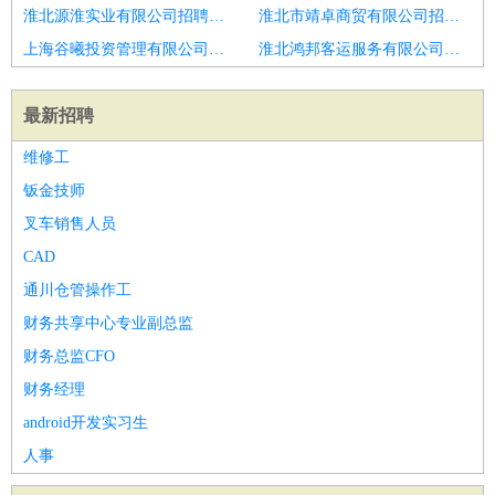
淮北源淮实业有限公司招聘碑林仓管操作工
淮北市靖卓商贸有限公司招聘焦作月入8k搬运工
上海谷曦投资管理有限公司招聘王益仓管操作工
淮北鸿邦客运服务有限公司招聘临渭仓管操作工
最新招聘
维修工
钣金技师
叉车销售人员
CAD
通川仓管操作工
财务共享中心专业副总监
财务总监CFO
财务经理
android开发实习生
人事