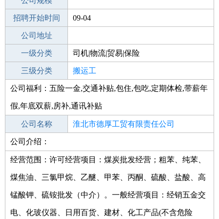
工作地点
公司规模
淮北烈山区
招聘开始时间
公司电话
09-04
招聘结束时间
公司地址
2021-10-06
一级分类
司机|物流|贸易|保险
二级分类
三级分类
物流/仓储
搬运工
公司福利：五险一金,交通补贴,包住,包吃,定期体检,带薪年
其他行业
计算机|互联网|通信|电子
假,年底双薪,房补,通讯补贴
公司名称
淮北市德厚工贸有限责任公司
公司介绍：
公司类型
有限责任公司(自然人投资或控股)
经营范围：许可经营项目：煤炭批发经营；粗苯、纯苯、
煤焦油、三氯甲烷、乙醚、甲苯、丙酮、硫酸、盐酸、高
锰酸钾、硫铵批发（中介）。一般经营项目：经销五金交
电、化玻仪器、日用百货、建材、化工产品(不含危险