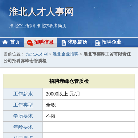
淮北人才人事网
淮北企业招聘
淮北求职者简历
首页
招聘信息
求职简历
招聘企业
当前位置：
淮北人才网
>
淮北企业招聘
>
淮北市德厚工贸有限责任
公司招聘赤峰仓管质检
招聘赤峰仓管质检
工作薪水
20000以上 元/月
招聘人数
工作类型
若干
全职
性别要求
学历要求
-
不限
工作经验
年龄要求
不限