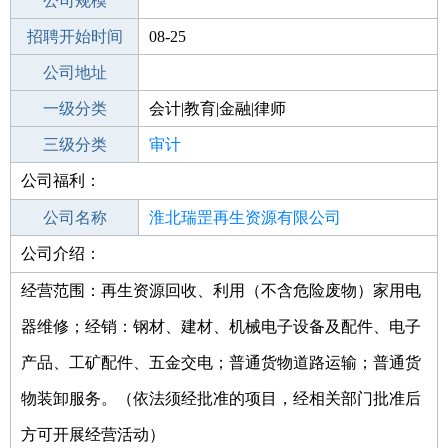
工作地点
公司规模
淮北濉溪县
招聘开始时间
公司电话
08-25
招聘结束时间
公司地址
2021-09-24
一级分类
会计|教育|金融|律师
二级分类
三级分类
财务/会计
审计
公司福利：
其他行业
公司名称
淮北瑞罡再生资源有限公司
公司介绍：
公司类型
有限责任公司(自然人独资)
经营范围：再生资源回收、利用（不含危险废物）家用电
器维修；经销：钢材、建材、机械电子设备及配件、电子
产品、工矿配件、五金交电；普通货物道路运输；普通货
物装卸服务。（依法须经批准的项目，经相关部门批准后
方可开展经营活动）