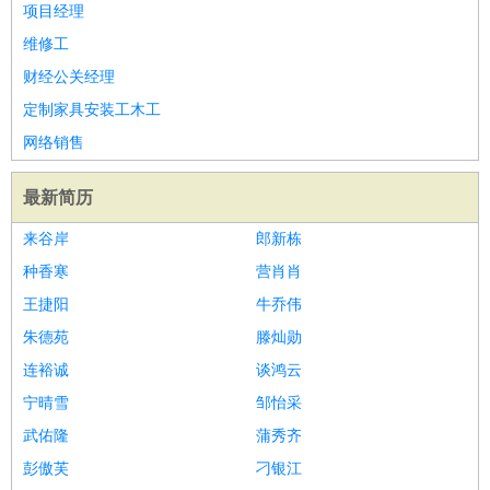
项目经理
维修工
财经公关经理
定制家具安装工木工
网络销售
最新简历
来谷岸
郎新栋
种香寒
营肖肖
王捷阳
牛乔伟
朱德苑
滕灿勋
连裕诚
谈鸿云
宁晴雪
邹怡采
武佑隆
蒲秀齐
彭傲芙
刁银江