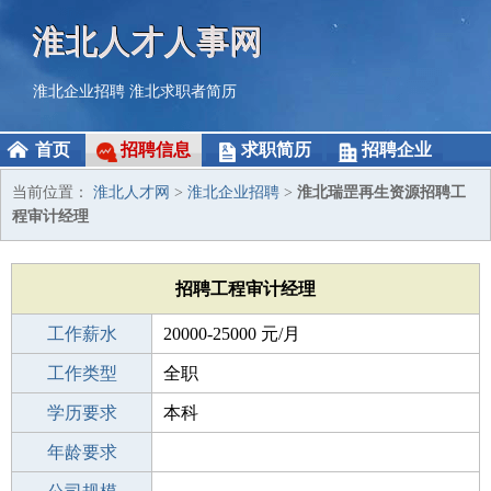
淮北人才人事网
淮北企业招聘
淮北求职者简历
首页
招聘信息
求职简历
招聘企业
当前位置：
淮北人才网
>
淮北企业招聘
>
淮北瑞罡再生资源招聘工
程审计经理
招聘工程审计经理
工作薪水
20000-25000 元/月
招聘人数
工作类型
1人
全职
性别要求
学历要求
-
本科
工作经验
年龄要求
5-10年