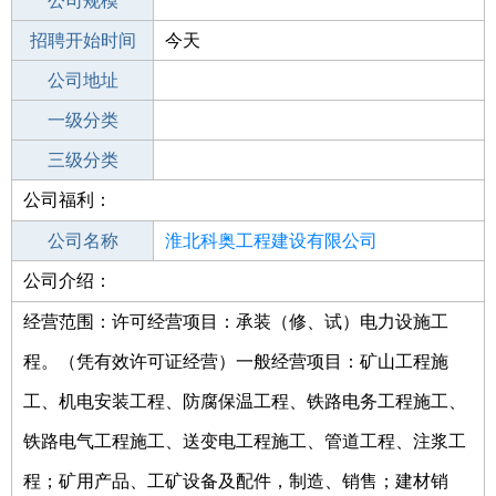
工作地点
公司规模
淮北烈山区
招聘开始时间
公司电话
今天
招聘结束时间
公司地址
2022-06-20
一级分类
二级分类
三级分类
公司福利：
其他行业
交通/运输/物流钢铁/机械/设备/重工
公司名称
淮北科奥工程建设有限公司
公司介绍：
公司类型
有限责任公司(自然人投资或控股)
经营范围：许可经营项目：承装（修、试）电力设施工
程。（凭有效许可证经营）一般经营项目：矿山工程施
工、机电安装工程、防腐保温工程、铁路电务工程施工、
铁路电气工程施工、送变电工程施工、管道工程、注浆工
程；矿用产品、工矿设备及配件，制造、销售；建材销