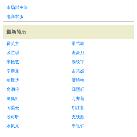
市场部主管
电商客服
最新简历
霍英方
常莺璇
谈芷琪
查豪月
宋艳艺
湯钦宇
辛泰龙
吉慧媚
哈敬达
廖镜翰
俞润伦
邱熙轩
董佩虹
万亦善
同柔云
胡江菲
段可昕
支映欣
水风来
季弘轩