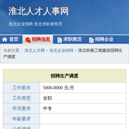
淮北人才人事网
淮北企业招聘
淮北求职者简历
首页
招聘信息
求职简历
招聘企业
当前位置：
淮北人才网
>
淮北企业招聘
>
淮北科奥工程建设招聘生
产调度
招聘生产调度
工作薪水
5000-8000 元/月
招聘人数
工作类型
全职
性别要求
学历要求
-
中专
工作经验
年龄要求
不限