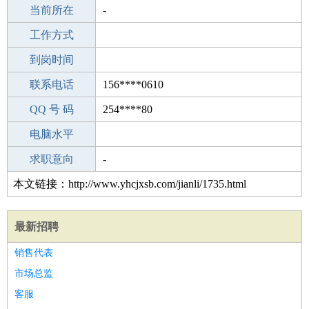
所学专业
当前所在
-
-
工作经验
工作方式
2
驾 照
到岗时间
无
期望月薪
联系电话
156****0610
手机号码
QQ 号 码
156****0610
254****80
微信号码
电脑水平
156****0610
外语水平
求职意向
-
本文链接：http://www.yhcjxsb.com/jianli/1735.html
最新招聘
销售代表
市场总监
客服