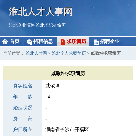
淮北人才人事网
淮北企业招聘
淮北求职者简历
首页
招聘信息
求职简历
招聘企业
当前位置：
淮北人才网
>
淮北个人求职简历
>
戚敬坤求职简历
戚敬坤求职简历
真实姓名
戚敬坤
性 别
年 龄
男
24
出生年月
婚姻状况
2002-01-05
-
学 历
身 高
专科
-
毕业学校
户口所在
专科
湖南省长沙市开福区