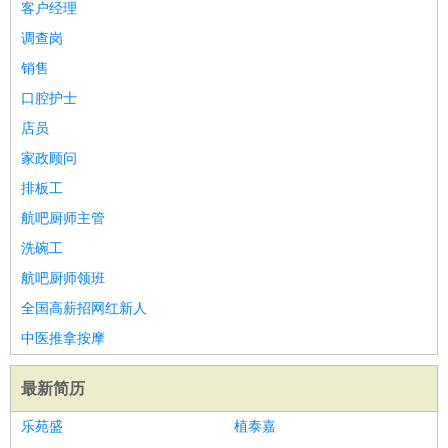
客户经理
调查岗
销售
口腔护士
店员
家政顾问
排板工
航吧厨师主管
洗碗工
航吧厨师领班
全国高薪招网红新人
中医推拿按摩
最新简历
乐苑盛
植泰嘉