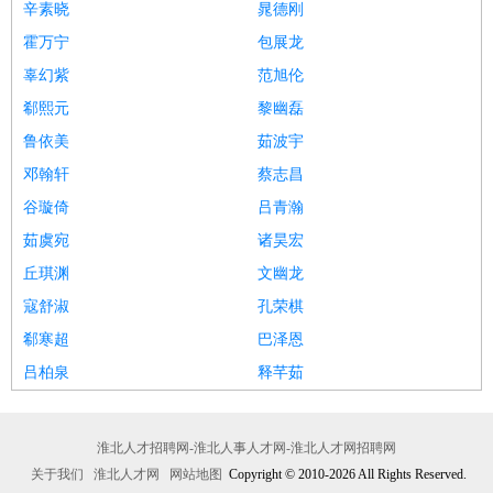
辛素晓
晁德刚
霍万宁
包展龙
辜幻紫
范旭伦
郗熙元
黎幽磊
鲁依美
茹波宇
邓翰轩
蔡志昌
谷璇倚
吕青瀚
茹虞宛
诸昊宏
丘琪渊
文幽龙
寇舒淑
孔荣棋
郗寒超
巴泽恩
吕柏泉
释芊茹
淮北人才招聘网-淮北人事人才网-淮北人才网招聘网
关于我们
淮北人才网
网站地图
Copyright © 2010-2026 All Rights Reserved.