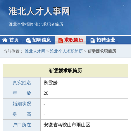
淮北人才人事网
淮北企业招聘
淮北求职者简历
首页
招聘信息
求职简历
招聘企业
当前位置：
淮北人才网
>
淮北个人求职简历
>
靳雯媛求职简历
靳雯媛求职简历
真实姓名
靳雯媛
性 别
年 龄
女
26
出生年月
婚姻状况
2000-01-31
-
学 历
身 高
成人教育
-
毕业学校
户口所在
德阳市职业技能开发培训中心
安徽省马鞍山市雨山区