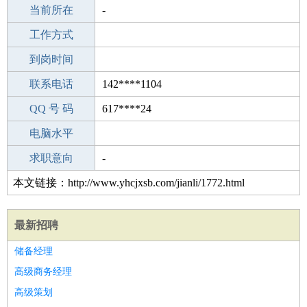
所学专业
当前所在
-
-
工作经验
工作方式
3
驾 照
到岗时间
A照
期望月薪
联系电话
142****1104
手机号码
QQ 号 码
142****1104
617****24
微信号码
电脑水平
142****1104
外语水平
求职意向
-
本文链接：http://www.yhcjxsb.com/jianli/1772.html
最新招聘
储备经理
高级商务经理
高级策划