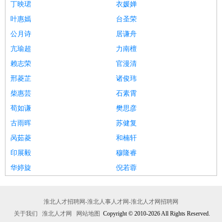
丁映珺
衣媛婵
叶惠嫣
台圣荣
公月诗
居谦舟
亢瑜超
力南檀
赖志荣
官漫清
邢菱芷
诸俊玮
柴惠芸
石素霄
荀如谦
樊思彦
古雨晖
苏健复
呙茹菱
和楠轩
印展毅
穆隆睿
华婷旋
倪若蓉
淮北人才招聘网-淮北人事人才网-淮北人才网招聘网
关于我们
淮北人才网
网站地图
Copyright © 2010-2026 All Rights Reserved.