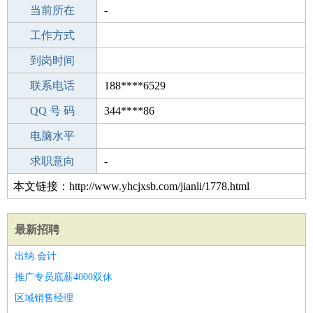
所学专业
当前所在
-
-
工作经验
工作方式
1
驾 照
到岗时间
A照
期望月薪
联系电话
188****6529
手机号码
QQ 号 码
188****6529
344****86
微信号码
电脑水平
188****6529
外语水平
求职意向
-
本文链接：http://www.yhcjxsb.com/jianli/1778.html
最新招聘
出纳.会计
推广专员底薪4000双休
区域销售经理