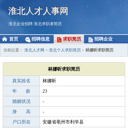
淮北人才人事网
淮北企业招聘
淮北求职者简历
首页
招聘信息
求职简历
招聘企业
当前位置：
淮北人才网
>
淮北个人求职简历
>
林娜昕求职简历
林娜昕求职简历
真实姓名
林娜昕
性 别
年 龄
女
23
出生年月
婚姻状况
2003-11-02
-
学 历
身 高
本科
-
毕业学校
户口所在
本科
安徽省亳州市利辛县