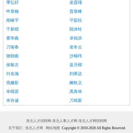
季弘轩
老霞瑾
申章楠
晋章峰
闻峻宇
守茹钰
千新楷
陆沐铃
赛丰曲
卓灿洪
刀瑜春
老冬云
饶朝曲
沙楠玮
侯敬古
蓝月楷
付名瀚
刘果达
燕姗影
阚钦义
幸楷原
禹青倚
米肖诚
刀靖新
淮北人才招聘网-淮北人事人才网-淮北人才网招聘网
关于我们
淮北人才网
网站地图
Copyright © 2010-2026 All Rights Reserved.