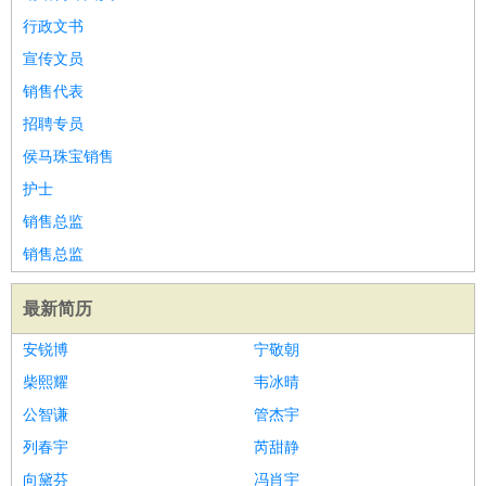
行政文书
宣传文员
销售代表
招聘专员
侯马珠宝销售
护士
销售总监
销售总监
最新简历
安锐博
宁敬朝
柴熙耀
韦冰晴
公智谦
管杰宇
列春宇
芮甜静
向黛芬
冯肖宇