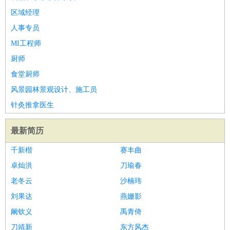
区域经理
人事专员
MI工程师
厨师
食堂厨师
风景园林景观设计、施工员
针灸推拿医生
最新简历
千新楷
赛丰曲
卓灿洪
刀瑜春
老冬云
沙楠玮
刘果达
燕姗影
阚钦义
禹青倚
刀靖新
东方风杰