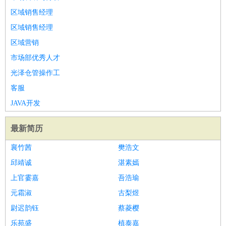
区域销售经理
区域销售经理
区域营销
市场部优秀人才
光泽仓管操作工
客服
JAVA开发
最新简历
襄竹茜
樊浩文
邱靖诚
湛素嫣
上官霎嘉
吾浩瑜
元霜淑
古梨煜
尉迟韵钰
蔡菱樱
乐苑盛
植泰嘉