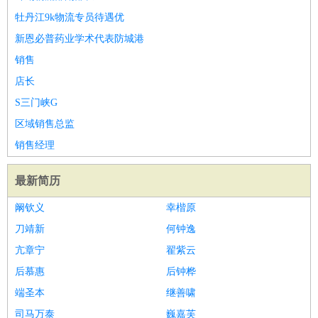
牡丹江9k物流专员待遇优
新恩必普药业学术代表防城港
销售
店长
S三门峡G
区域销售总监
销售经理
最新简历
阚钦义
幸楷原
刀靖新
何钟逸
亢章宁
翟紫云
后慕惠
后钟桦
端圣本
继善啸
司马万泰
巍嘉芙