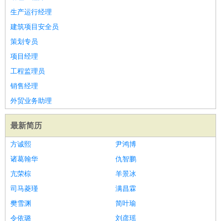
生产运行经理
建筑项目安全员
策划专员
项目经理
工程监理员
销售经理
外贸业务助理
最新简历
方诚熙
尹鸿博
诸葛翰华
仇智鹏
亢荣棕
羊景冰
司马菱瑾
满昌霖
樊雪渊
简叶瑜
令依璐
刘彦瑶