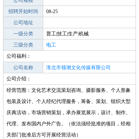
工作地点
公司规模
淮北杜集区
招聘开始时间
公司电话
08-25
招聘结束时间
公司地址
2021-09-02
一级分类
普工|技工|生产|机械
二级分类
三级分类
普工/技工
电工
公司福利：
其他行业
特种材料
公司名称
淮北市领潮文化传媒有限公司
公司介绍：
公司类型
有限责任公司(自然人投资或控股)
经营范围：文化艺术交流策划咨询、摄影服务、个人形象
包装及设计、个人经纪代理服务，筹备、策划、组织大型
庆典活动，市场营销策划，承办展览展示，设计、制作、
代理、发布国内户外广告。（依法须经批准的项目，经相
关部门批准后方可开展经营活动）