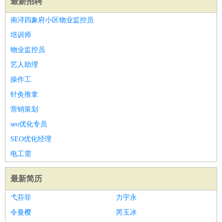
最新招聘
南浔四象府小区物业监控员
培训师
物业监控员
艺人助理
操作工
针灸推拿
营销策划
seo优化专员
SEO优化经理
电工需
最新简历
弋芬菲
力宇永
令曼樱
芮玉冰