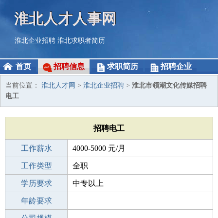
淮北人才人事网
淮北企业招聘
淮北求职者简历
首页
招聘信息
求职简历
招聘企业
当前位置：
淮北人才网
>
淮北企业招聘
>
淮北市领潮文化传媒招聘
电工
招聘电工
工作薪水
4000-5000 元/月
招聘人数
工作类型
3人
全职
性别要求
学历要求
-
中专以上
工作经验
年龄要求
10年以上