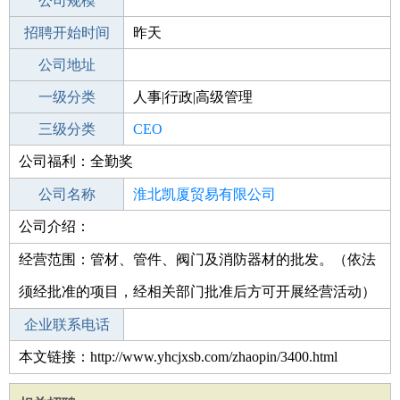
工作地点
公司规模
淮北杜集区
招聘开始时间
公司电话
昨天
招聘结束时间
公司地址
2021-11-21
一级分类
人事|行政|高级管理
二级分类
三级分类
高级管理
CEO
公司福利：全勤奖
其他行业
公司名称
淮北凯厦贸易有限公司
公司介绍：
公司类型
其他有限责任公司
经营范围：管材、管件、阀门及消防器材的批发。（依法
须经批准的项目，经相关部门批准后方可开展经营活动）
企业联系电话
本文链接：http://www.yhcjxsb.com/zhaopin/3400.html