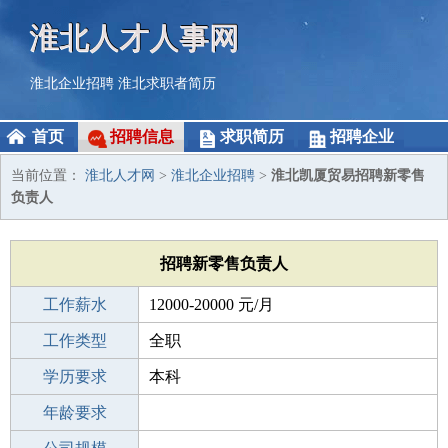
淮北人才人事网
淮北企业招聘
淮北求职者简历
首页
招聘信息
求职简历
招聘企业
当前位置：
淮北人才网
>
淮北企业招聘
>
淮北凯厦贸易招聘新零售
负责人
招聘新零售负责人
工作薪水
12000-20000 元/月
招聘人数
工作类型
1人
全职
性别要求
学历要求
-
本科
工作经验
年龄要求
5-10年