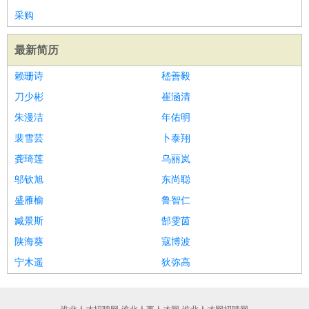
采购
最新简历
赖珊诗
嵇善毅
刀少彬
崔涵清
朱漫洁
年佑明
裴雪芸
卜泰翔
龚琦莲
乌丽岚
邬钦旭
东尚聪
盛雁榆
鲁智仁
臧景斯
郜雯茵
陕海葵
寇博波
宁木遥
狄弥高