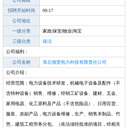
工作地点
公司规模
淮北烈山区
招聘开始时间
公司电话
09-17
招聘结束时间
公司地址
2021-09-25
一级分类
家政|保安|物业|淘宝
二级分类
三级分类
家政/安保
保洁
公司福利：
其他行业
房产建筑
公司名称
淮北领贤电力科技有限责任公司
公司介绍：
公司类型
有限责任公司(自然人投资或控股)
经营范围：电力设备技术研发，机械电子设备及配件（不
含特种设备）销售、维修，经销工矿设备、建材、五金、
家用电器、化工原料及产品（不含危险品）、日用百货、
服装、农副产品，电力设备维修，生产、销售木制品、竹
笆，建筑工程劳务分包。（依法须经批准的项目，经相关