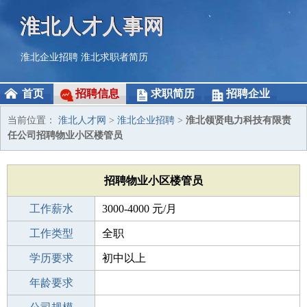
淮北人才人事网
淮北企业招聘
淮北求职者简历
首页
招聘信息
求职简历
招聘企业
当前位置：
淮北人才网
>
淮北企业招聘
>
淮北领贤电力科技有限责
任公司招聘物业小区楼管员
招聘物业小区楼管员
工作薪水
3000-4000 元/月
招聘人数
工作类型
1人
全职
性别要求
学历要求
-
初中以上
工作经验
年龄要求
1-3年