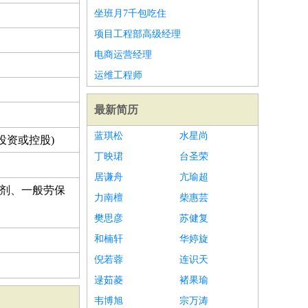
坐班月7千包吃住
项目工程部高级经理
电商运营经理
运维工程师
最新简历
蓝琪松
水星尚
投资或控股)
丁映珺
台圣荣
居谦舟
亢瑜超
剂、一般劳保
力南檀
柴惠芸
樊思彦
苏健复
和楠轩
华婷旋
倪若蓉
连识天
逯茹菱
褚果瑜
韦博旭
宗万涛