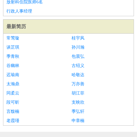
放射科住院医师6名
行政人事经理
最新简历
常莺璇
桂宇风
谈芷琪
孙川瀚
季青秋
包晨弘
谷幽林
古绍义
迟瑜南
哈敬达
太瀚鼎
万亦善
同柔云
胡江菲
段可昕
支映欣
言馥楠
季弘轩
老霞瑾
申章楠