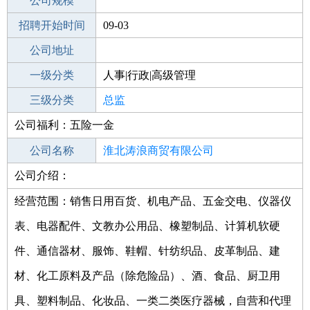
工作地点
公司规模
淮北相山区
招聘开始时间
公司电话
09-03
招聘结束时间
公司地址
2021-10-11
一级分类
人事|行政|高级管理
二级分类
三级分类
高级管理
总监
公司福利：五险一金
其他行业
公司名称
淮北涛浪商贸有限公司
公司介绍：
公司类型
有限责任公司(自然人独资)
经营范围：销售日用百货、机电产品、五金交电、仪器仪
表、电器配件、文教办公用品、橡塑制品、计算机软硬
件、通信器材、服饰、鞋帽、针纺织品、皮革制品、建
材、化工原料及产品（除危险品）、酒、食品、厨卫用
具、塑料制品、化妆品、一类二类医疗器械，自营和代理