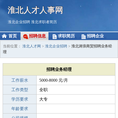
淮北人才人事网
淮北企业招聘
淮北求职者简历
首页
招聘信息
求职简历
招聘企业
当前位置：
淮北人才网
>
淮北企业招聘
>
淮北涛浪商贸招聘业务经
理
招聘业务经理
工作薪水
5000-8000 元/月
招聘人数
工作类型
1人
全职
性别要求
学历要求
-
大专
工作经验
年龄要求
3-5年