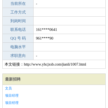
所学专业
当前所在
分公司
-
-
工作经验
工作方式
24
驾 照
到岗时间
无
期望月薪
联系电话
161****0641
手机号码
QQ 号 码
161****0641
961****90
微信号码
电脑水平
161****0641
外语水平
求职意向
-
本文链接：http://www.yhcjxsb.com/jianli/1007.html
最新招聘
文员
项目经理
项目经理