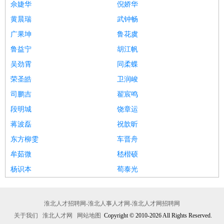
佘婕华
倪娇华
黄晨瑞
武钟畅
广果坤
鲁花虞
鲁益宁
胡江帆
吴劲霄
同柔蝶
荣圣皓
卫润峻
司鹏吉
翟宸鸣
段明城
饶章运
蒋波磊
祝歆昕
东方柳雯
车晋舟
牟茹微
嵇楷硕
杨识本
荀泰光
淮北人才招聘网-淮北人事人才网-淮北人才网招聘网
关于我们
淮北人才网
网站地图
Copyright © 2010-2026 All Rights Reserved.