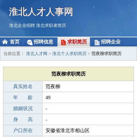
淮北人才人事网
淮北企业招聘
淮北求职者简历
首页
招聘信息
求职简历
招聘企业
当前位置：
淮北人才网
>
淮北个人求职简历
>
范夜柳求职简历
范夜柳求职简历
真实姓名
范夜柳
性 别
年 龄
女
49
出生年月
婚姻状况
1977-11-15
-
学 历
身 高
职校/技校
-
毕业学校
户口所在
深圳市宏儒企业管理咨询有限公司湛江
安徽省淮北市相山区