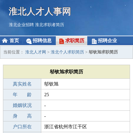
淮北人才人事网
淮北企业招聘
淮北求职者简历
首页
招聘信息
求职简历
招聘企业
当前位置：
淮北人才网
>
淮北个人求职简历
>
邬钦旭求职简历
邬钦旭求职简历
真实姓名
邬钦旭
性 别
年 龄
男
25
出生年月
婚姻状况
2001-07-23
-
学 历
身 高
初中
-
毕业学校
户口所在
合肥国营龙亢农场中学
浙江省杭州市江干区