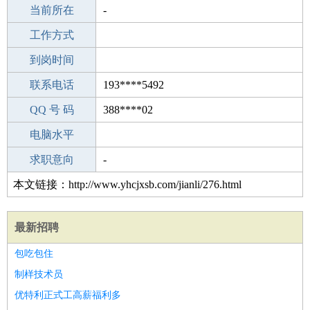
所学专业
当前所在
-
-
工作经验
工作方式
0
驾 照
到岗时间
C照
期望月薪
联系电话
193****5492
手机号码
QQ 号 码
193****5492
388****02
微信号码
电脑水平
193****5492
外语水平
求职意向
-
本文链接：http://www.yhcjxsb.com/jianli/276.html
最新招聘
包吃包住
制样技术员
优特利正式工高薪福利多