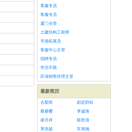
客服专员
客服专员
厦门仓管
土建结构工程师
市场拓展员
客服中心主管
招聘专员
学历不限
区域销售经理主管
最新简历
古梨煜
尉迟韵钰
蔡菱樱
李诚海
谢月祥
陈世清
茅杰超
车旭瀚