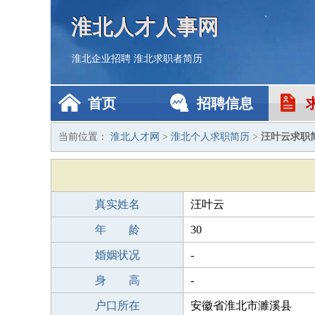
淮北人才人事网
淮北企业招聘
淮北求职者简历
首页
招聘信息
当前位置：
淮北人才网
>
淮北个人求职简历
>
汪叶云求职
真实姓名
汪叶云
年 龄
30
婚姻状况
-
身 高
-
户口所在
安徽省淮北市濉溪县