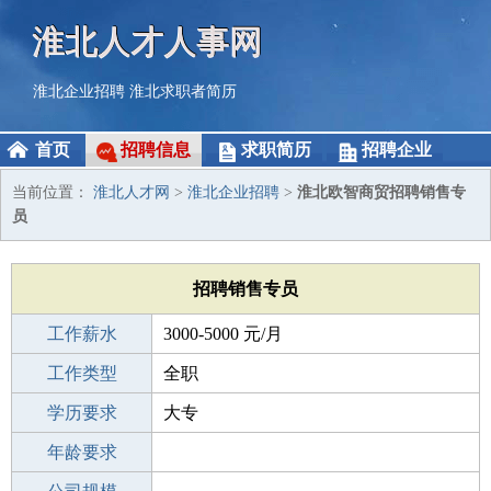
淮北人才人事网
淮北企业招聘
淮北求职者简历
首页
招聘信息
求职简历
招聘企业
当前位置：
淮北人才网
>
淮北企业招聘
>
淮北欧智商贸招聘销售专
员
招聘销售专员
工作薪水
3000-5000 元/月
招聘人数
工作类型
1人
全职
性别要求
学历要求
-
大专
工作经验
年龄要求
不限