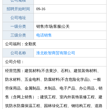
工作地点
公司规模
淮北濉溪县
招聘开始时间
公司电话
09-16
招聘结束时间
公司地址
2021-10-16
一级分类
销售|市场|客服|公关
二级分类
三级分类
销售
电话销售
公司福利：全勤奖
其他行业
公司名称
淮北欧智商贸有限公司
公司介绍：
公司类型
有限责任公司(自然人独资)
经营范围：建筑材料(不含黄沙、石料)、建筑装饰材料、
防水材料、五金电料、防腐材料(不含危险化学品)、一般
劳保用品、金属制品、木制品、电子产品、办公用品，销
售（含网上销售）；建筑工程、室内外装饰装修工程、建
筑防水防腐保温工程、园林绿化工程、钢结构工程、道路