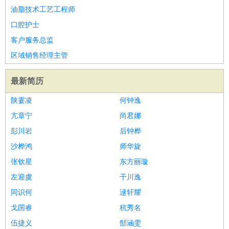
油脂技术工艺工程师
口腔护士
客户服务总监
区域销售经理主管
最新简历
陕霎凌
何钟逸
亢章宁
尚君娜
彭川岩
后钟桦
沙桦鸿
师华旋
张钦星
东方丽璇
左迎虞
干川逸
同识何
逯轩耀
戈国睿
杭秀名
伍捷义
郜涵雯