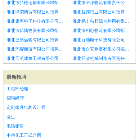
淮北市弘德运输有限公司招聘电话销售
淮北市子洋物流有限责任公司招聘电话销售
淮北璋荣商贸有限公司招聘电话销售
淮北益邦纸业有限公司招聘电话销售
淮北康惠电子科技有限公司招聘诚聘电话销售无需经验早九晚五
淮北鹏丰秸秆综合利用有限公司招聘电话销售高级经理
淮北市亿陆物资有限公司招聘电话销售
淮北市相彭物流有限公司招聘急急急龙潭寺电话销售
淮北捷盛运输有限公司招聘电话销售
淮北百顺电子科技有限公司招聘电话销售
淮北玛耀商贸有限公司招聘电话销售
淮北市众安物流有限公司招聘高薪诚聘电话销售
淮北展英建筑工程有限公司招聘电话销售专员
淮北开政机械制造有限责任公司招聘电话销售
最新招聘
工程部经理
招聘经理
定制家具结构设计师
医生
电话销售
中粮化工正式合同