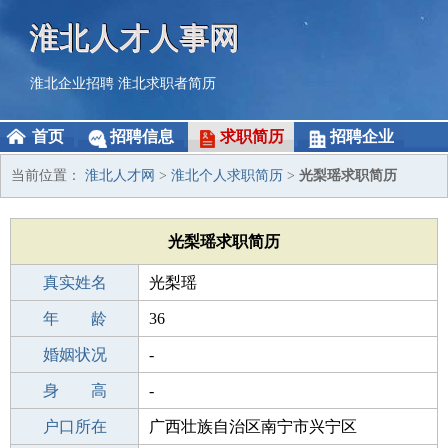
淮北人才人事网
淮北企业招聘
淮北求职者简历
首页
招聘信息
求职简历
招聘企业
当前位置：
淮北人才网
>
淮北个人求职简历
>
光梨瑶求职简历
光梨瑶求职简历
真实姓名
光梨瑶
性 别
年 龄
女
36
出生年月
婚姻状况
1990-05-30
-
学 历
身 高
职校/技校
-
毕业学校
户口所在
沧州市中原职业学校
广西壮族自治区南宁市兴宁区