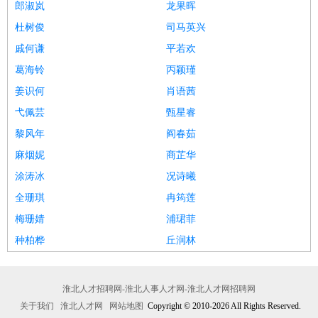
郎淑岚
龙果晖
杜树俊
司马英兴
戚何谦
平若欢
葛海铃
丙颖瑾
姜识何
肖语茜
弋佩芸
甄星睿
黎风年
阎春茹
麻烟妮
商芷华
涂涛冰
况诗曦
全珊琪
冉筠莲
梅珊婧
浦珺菲
种柏桦
丘润林
淮北人才招聘网-淮北人事人才网-淮北人才网招聘网
关于我们
淮北人才网
网站地图
Copyright © 2010-2026 All Rights Reserved.