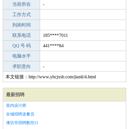
所学专业
当前所在
-
-
工作经验
工作方式
11
驾 照
到岗时间
A照
期望月薪
联系电话
185****7011
手机号码
QQ 号 码
185****7011
441****84
微信号码
电脑水平
185****7011
外语水平
求职意向
-
本文链接：http://www.yhcjxsb.com/jianli/4.html
最新招聘
室内设计师
全城招聘送餐员
潍坊市招聘数控21