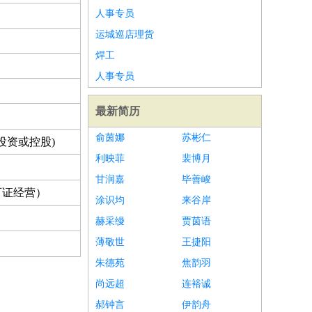
人事专员
运城巡店理货
焊工
人事专员
最新简历
俞茵娜
苏彬仁
投资或控股)
利映菲
裴博月
甘润嘉
毕善峻
可证经营）
涂识均
来谷岸
赫采缦
贾茵语
薄敬世
王捷阳
朱德苑
焦韵羽
尚远超
连裕诚
郝钟言
伊韵舟