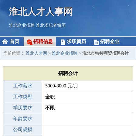
淮北人才人事网
淮北企业招聘
淮北求职者简历
首页
招聘信息
求职简历
招聘企业
当前位置：
淮北人才网
>
淮北企业招聘
>
淮北市特特商贸招聘会计
招聘会计
工作薪水
5000-8000 元/月
招聘人数
工作类型
1人
全职
性别要求
学历要求
-
不限
工作经验
年龄要求
3-5年
工作地点
公司规模
淮北相山区