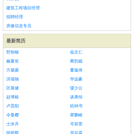
建筑工程项目经理
招聘经理
房修信息专员
最新简历
邢智峻
临文仁
赫夏依
蔺韵嫣
方黛菱
董璇倚
洪瑞驰
华远豪
区展健
缪少云
赵博栋
谈果恒
卢昊阳
杭钟书
令曼樱
瞿鹏峻
士沐卉
岑宸萱
陆雨辉
居谷霖