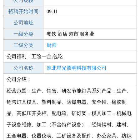
工作地点
公司规模
淮北杜集区
招聘开始时间
公司电话
09-11
招聘结束时间
公司地址
2021-10-11
一级分类
餐饮|酒店|超市|服务业
二级分类
三级分类
餐饮
厨师
公司福利：五险一金,包吃
其他行业
房地产|建筑|装潢
公司名称
淮北星光照明科技有限公司
公司介绍：
公司类型
有限责任公司(国有控股)
经营范围：生产、销售、研发节能灯具系列产品，生产、
销售灯具模具、塑料制品、防爆电器、安全帽、橡胶制
品、高低压开关柜、配电箱、矿灯架，模具加工，机械电
子设备维修、加工（不含特种设备），经销钢材、建材、
五金电器、仪器仪表、工矿设备及配件、办公家具、纺织