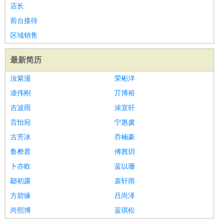
店长
前台接待
区域销售
最新简历
汝紫漫
荣彬洋
凌伟刚
丌博裕
吉波雨
涂宜轩
言怡宛
宁惠虞
古芳冰
乔楠豪
鲁桦君
傅茜玥
卜亦欧
蓝以珊
鄢初露
裴轩雨
方碧缘
吕尚泽
尚熙博
蓝琪松