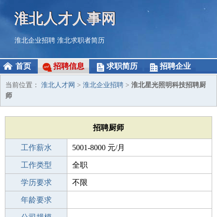
淮北人才人事网
淮北企业招聘
淮北求职者简历
首页
招聘信息
求职简历
招聘企业
当前位置：
淮北人才网
>
淮北企业招聘
>
淮北星光照明科技招聘厨
师
招聘厨师
工作薪水
5001-8000 元/月
招聘人数
工作类型
3人
全职
性别要求
学历要求
-
不限
工作经验
年龄要求
3-5年