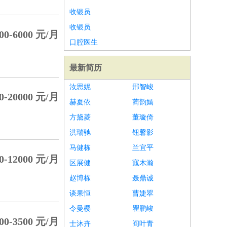
收银员
收银员
0-6000 元/月
口腔医生
最新简历
汝思妮
邢智峻
-20000 元/月
赫夏依
蔺韵嫣
方黛菱
董璇倚
洪瑞驰
钮馨影
马健栋
兰宜平
-12000 元/月
区展健
寇木瀚
赵博栋
聂鼎诚
谈果恒
曹婕翠
令曼樱
瞿鹏峻
0-3500 元/月
士沐卉
阎叶青