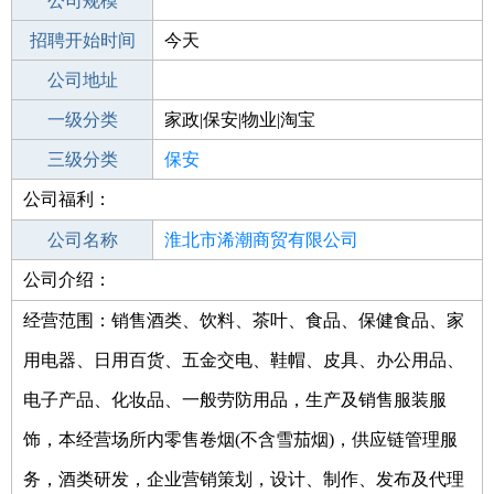
工作地点
公司规模
淮北濉溪县
招聘开始时间
公司电话
今天
招聘结束时间
公司地址
2022-06-09
一级分类
家政|保安|物业|淘宝
二级分类
三级分类
家政/安保
保安
公司福利：
其他行业
其他行业
公司名称
淮北市浠潮商贸有限公司
公司介绍：
公司类型
有限责任公司(自然人独资)
经营范围：销售酒类、饮料、茶叶、食品、保健食品、家
用电器、日用百货、五金交电、鞋帽、皮具、办公用品、
电子产品、化妆品、一般劳防用品，生产及销售服装服
饰，本经营场所内零售卷烟(不含雪茄烟)，供应链管理服
务，酒类研发，企业营销策划，设计、制作、发布及代理