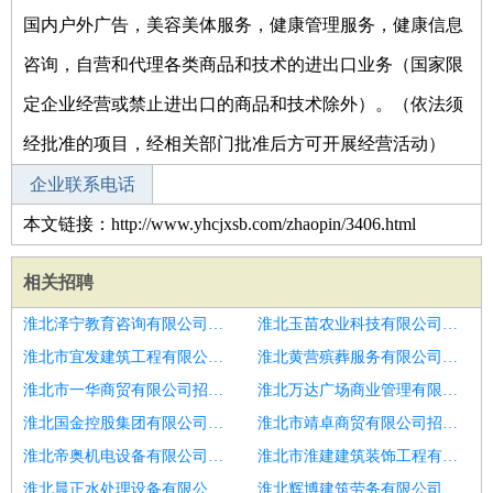
国内户外广告，美容美体服务，健康管理服务，健康信息
咨询，自营和代理各类商品和技术的进出口业务（国家限
定企业经营或禁止进出口的商品和技术除外）。（依法须
经批准的项目，经相关部门批准后方可开展经营活动）
企业联系电话
本文链接：http://www.yhcjxsb.com/zhaopin/3406.html
相关招聘
淮北泽宁教育咨询有限公司招聘学校室内轻松坐岗保安
淮北玉苗农业科技有限公司招聘包吃包住
淮北市宜发建筑工程有限公司招聘保安
淮北黄营殡葬服务有限公司招聘烟台市招聘保安人员3
淮北市一华商贸有限公司招聘雁峰保安配送8千
淮北万达广场商业管理有限公司招聘巡逻保安＋无需站岗＋工作轻松
淮北国金控股集团有限公司招聘厂区保安＋报销路费＋无需站岗
淮北市靖卓商贸有限公司招聘金川安阳保安月八千包吃住坐岗
淮北帝奥机电设备有限公司招聘保安
淮北市淮建建筑装饰工程有限公司招聘保安
淮北晨正水处理设备有限公司招聘包吃包住＋月薪五千＋保安
淮北辉博建筑劳务有限公司招聘保安