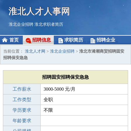
淮北人才人事网
淮北企业招聘
淮北求职者简历
首页
招聘信息
求职简历
招聘企业
当前位置：
淮北人才网
>
淮北企业招聘
>
淮北市浠潮商贸招聘固安
招聘保安急急
招聘固安招聘保安急急
工作薪水
3000-5000 元/月
招聘人数
工作类型
全职
性别要求
学历要求
-
不限
工作经验
年龄要求
不限