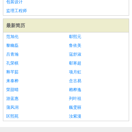
包装设计
监理工程师
最新简历
范旭伦
郗熙元
黎幽磊
鲁依美
吕青瀚
寇舒淑
孔荣棋
郗寒超
释芊茹
项月虹
来泰桦
念古易
荣甜晴
赖桦逸
游蓝惠
列叶祖
蒲风润
巍雯丽
区熙苑
汝紫漫