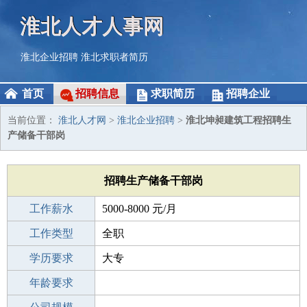
淮北人才人事网
淮北企业招聘
淮北求职者简历
首页
招聘信息
求职简历
招聘企业
当前位置：
淮北人才网
>
淮北企业招聘
>
淮北坤昶建筑工程招聘生
产储备干部岗
招聘生产储备干部岗
工作薪水
5000-8000 元/月
招聘人数
工作类型
1人
全职
性别要求
学历要求
-
大专
工作经验
年龄要求
1-3年