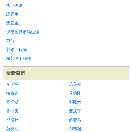
执业医师
应届生
应届生
保定招聘市场经理
前台
装修工程师
精装修工程师
最新简历
车旭瀚
乐苑盛
植泰嘉
晁德刚
辜幻紫
郗熙元
鲁依美
茹波宇
邓翰轩
蔡志昌
茹虞宛
郗寒超